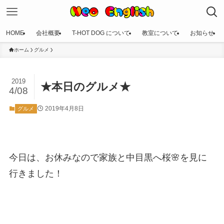
HOME
会社概要
T-HOT DOG について
教室について
お知らせ
ホーム
グルメ
2019
★本日のグルメ★
4/08
2019年4月8日
グルメ
今日は、お休みなので家族と中目黒へ桜🌸を見に
行きました！