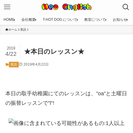
HOME
会社概要
T-HOT DOG について
教室について
お知らせ
ホーム
英語
2019
★本日のレッスン★
4/22
2019年4月22日
英語
本日の取手幼稚園にてのレッスンは、”oa”と土曜日
の振替レッスンで”l”!