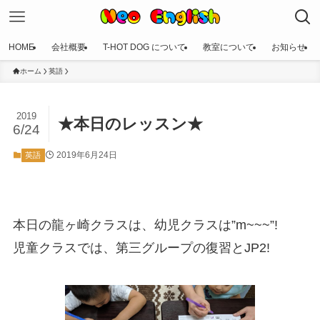
HOME
会社概要
T-HOT DOG について
教室について
お知らせ
ホーム
英語
2019
★本日のレッスン★
6/24
2019年6月24日
英語
本日の龍ヶ崎クラスは、幼児クラスは”m~~~”!
児童クラスでは、第三グループの復習とJP2!