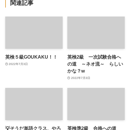
関連記事
英検５級GOUKAKU！！
英検2級 一次試験合格へ
の道 ～ネオ流～ らしい
2022年7月3日
かな？w
2022年7月3日
💡そうだ単語クラス、やろ
英検準2級 合格への道