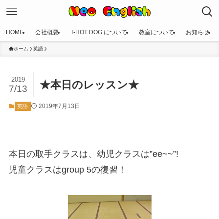
HOME
会社概要
T-HOT DOG について
教室について
お知らせ
ホーム
英語
2019
★本日のレッスン★
7/13
2019年7月13日
英語
本日の取手クラスは、幼児クラスは”ee~~”!
児童クラスはgroup 5の復習！