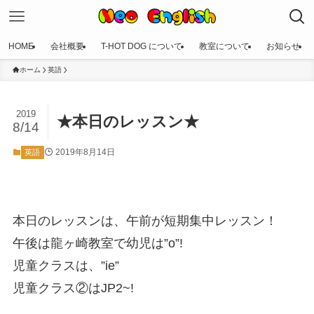
HOME
会社概要
T-HOT DOG について
教室について
お知らせ
ホーム
英語
2019
★本日のレッスン★
8/14
2019年8月14日
英語
本日のレッスンは、午前が短期集中レッスン！
午後は龍ヶ崎教室で幼児は”o”!
児童クラスは、”ie”
児童クラス②はJP2~!