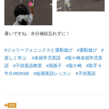
暑いですね、水分補給忘れずに！
#ジョリーフォニックスと運動遊び
#運動遊び
#
楽しく学ぶ
#未就学児英語
#龍ケ崎未就学児英
語
#子供英語教室
#我孫子
#龍ケ崎
#取手
#
牛久RERISE
#短期英語レッスン
#子供英語
英語