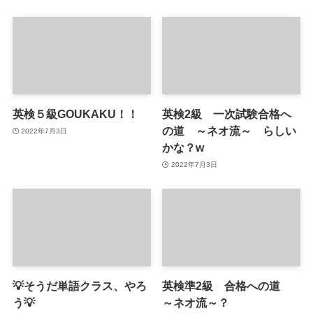
英検５級GOUKAKU！！
英検2級 一次試験合格へ
の道 ～ネオ流～ らしい
2022年7月3日
かな？w
2022年7月3日
💡そうだ単語クラス、やろ
英検準2級 合格への道
う💡
～ネオ流～？