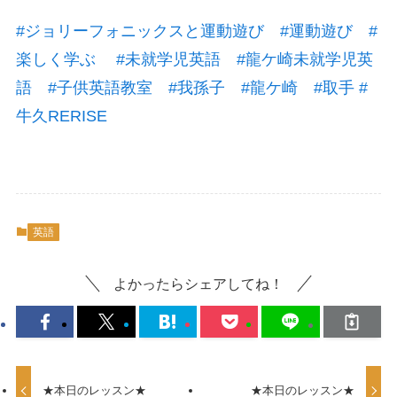
#
ジョリーフォニックスと運動遊び
#
運動遊び
#
楽しく学ぶ
#
未就学児英語
#
龍ケ崎未就学児英
語
#
子供英語教室
#
我孫子
#
龍ケ崎
#
取手
#
牛久RERISE
英語
よかったらシェアしてね！
★本日のレッスン★
★本日のレッスン★