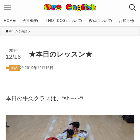
HOME
会社概要
T-HOT DOG について
教室について
お知らせ
ホーム
英語
2019
★本日のレッスン★
12/16
2019年12月16日
英語
本日の牛久クラスは、”sh~~~”!