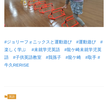
#
ジョリーフォニックスと運動遊び
#
運動遊び
#
楽しく学ぶ
#
未就学児英語
#
龍ケ崎未就学児英
語
#
子供英語教室
#
我孫子
#
龍ケ崎
#
取手
#
牛久RERISE
英語