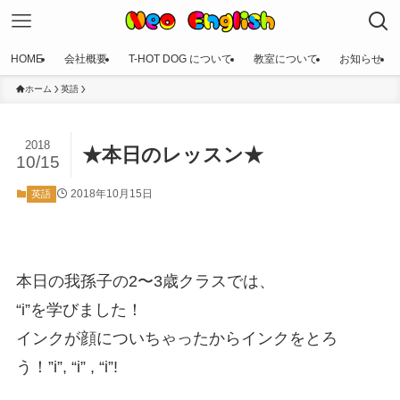
HOME
会社概要
T-HOT DOG について
教室について
お知らせ
ホーム
英語
2018
★本日のレッスン★
10/15
2018年10月15日
英語
本日の我孫子の2〜3歳クラスでは、
“i”を学びました！
インクが顔についちゃったからインクをとろ
う！”i”, “i” , “i”!