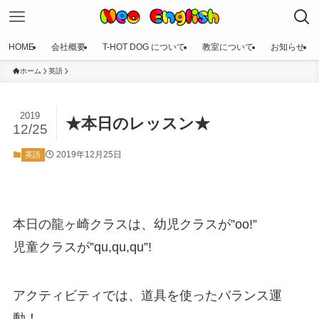
HOME
会社概要
T-HOT DOG について
教室について
お知らせ
ホーム
英語
2019
★本日のレッスン★
12/25
2019年12月25日
英語
本日の龍ヶ崎クラスは、幼児クラスが”oo!”
児童クラスが”qu,qu,qu”!
アクティビティでは、道具を使ったバランス運
動！