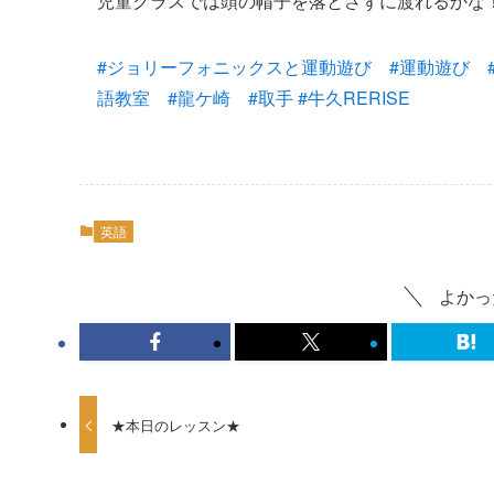
児童クラスでは頭の帽子を落とさずに渡れるかな
#
ジョリーフォニックスと運動遊び
#
運動遊び
語教室
#
龍ケ崎
#
取手
#
牛久RERISE
英語
よかっ
★本日のレッスン★