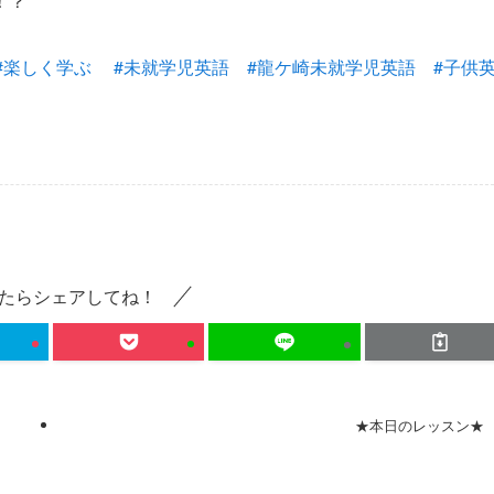
！？
#
楽しく学ぶ
#
未就学児英語
#
龍ケ崎未就学児英語
#
子供
たらシェアしてね！
★本日のレッスン★