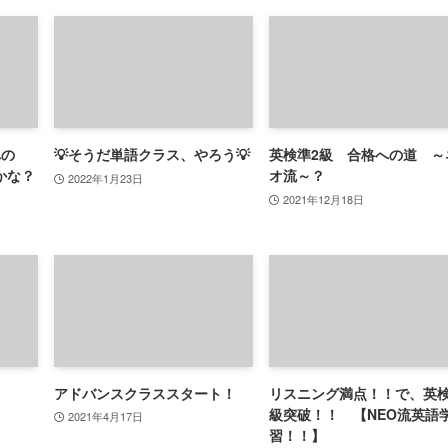
への
💡そうだ単語クラス、やろう💡
英検準2級 合格への道 ～
かな？
オ流～？
2022年1月23日
2021年12月18日
）
アドバンスクラススタート！
リスニング満点！！で、英
級突破！！ 【NEO流英語
2021年4月17日
習！！】