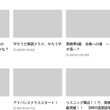
への
💡そうだ単語クラス、やろう💡
英検準2級 合格への道 ～
かな？
オ流～？
2022年1月23日
2021年12月18日
）
アドバンスクラススタート！
リスニング満点！！で、英
級突破！！ 【NEO流英語
2021年4月17日