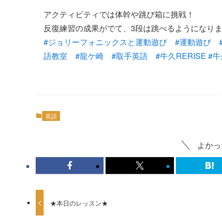
アクティビティでは体幹や跳び箱に挑戦！
反復練習の成果がでて、3段は跳べるようになり
#
ジョリーフォニックスと運動遊び
#
運動遊び
語教室
#
龍ケ崎
#
取手英語
#
牛久RERISE
#
牛
英語
よかっ
★本日のレッスン★