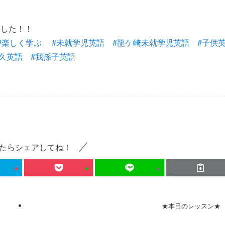
ました！！
#
楽しく学ぶ
#
未就学児英語
#
龍ケ崎未就学児英語
#
子供
久英語
#
我孫子英語
たらシェアしてね！
★本日のレッスン★