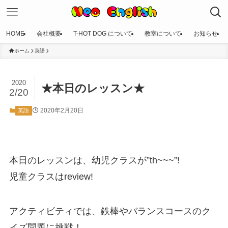
HOME
会社概要
T-HOT DOG について
教室について
お知らせ
ホーム
英語
2020
★本日のレッスン★
2/20
2020年2月20日
英語
本日のレッスンは、幼児クラスが”th~~~”!
児童クラスはreview!
アクティビティでは、鉄棒やバランスコースのク
イズ問題に挑戦！