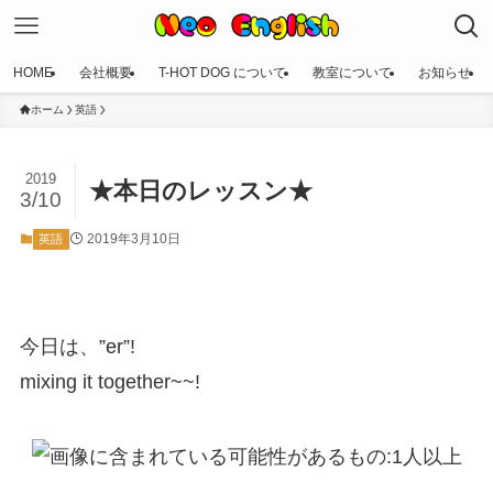
HOME
会社概要
T-HOT DOG について
教室について
お知らせ
ホーム
英語
2019
★本日のレッスン★
3/10
2019年3月10日
英語
今日は、”er”!
mixing it together~~!