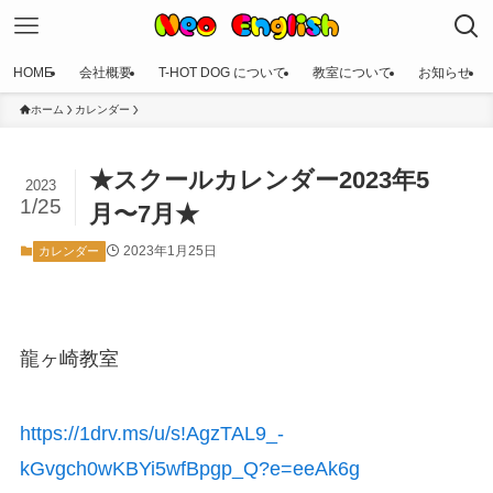
HOME
会社概要
T-HOT DOG について
教室について
お知らせ
ホーム
カレンダー
★スクールカレンダー2023年5
2023
1/25
月〜7月★
2023年1月25日
カレンダー
龍ヶ崎教室
https://1drv.ms/u/s!AgzTAL9_-
kGvgch0wKBYi5wfBpgp_Q?e=eeAk6g